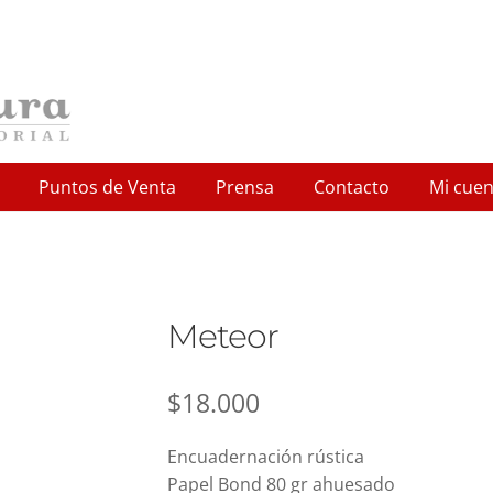
Puntos de Venta
Prensa
Contacto
Mi cuen
ut
Checkout
Cómo comprar
Contact us
Contacto
Home
How
ale
Policies and conditions
Política de devoluciones y reem
Meteor
ndo
Puntos de Venta
Shop
$
18.000
Encuadernación rústica
Papel Bond 80 gr ahuesado