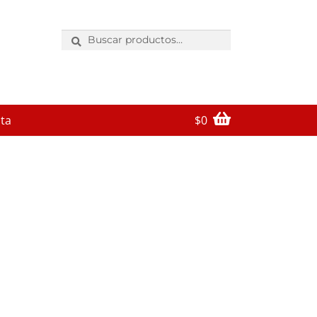
Buscar
por:
ta
$
0
 to buy
bolsos