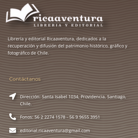
Cómo comprar
Contact us
Contacto
Librería y editorial Ricaaventura, dedicados a la
recuperación y difusión del patrimonio histórico, gráfico y
Home
fotográfico de Chile.
How to buy
Contáctanos
Mi cuenta
Dirección: Santa Isabel 1034, Providencia, Santiago,
My Account
Chile.
Fonos: 56 2 2274 1578 - 56 9 9655 3951
Nosotros
editorial.ricaaventura@gmail.com
Points of sale