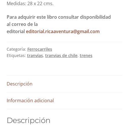
Medidas: 28 x 22 cms.
Política de devoluciones y reembolsos
Para adquirir este libro consultar disponibilidad
al correo de la
Políticas y condiciones
editorial
editorial.ricaaventura@gmail.com
Prensa
Categoría:
Ferrocarriles
Etiquetas:
tranvías
,
tranvias de chile
,
trenes
Press
Puntos de Venta
Descripción
Shop
Información adicional
Descripción