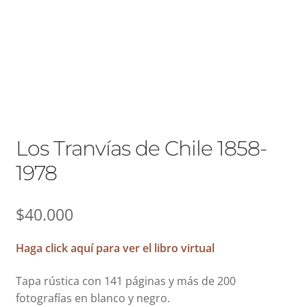
Cómo comprar
Contact us
Contacto
Home
Los Tranvías de Chile 1858-
How to buy
1978
Mi cuenta
$
40.000
My Account
Haga click aquí para ver el libro virtual
Nosotros
Tapa rústica con 141 páginas y más de 200
fotografías en blanco y negro.
Points of sale