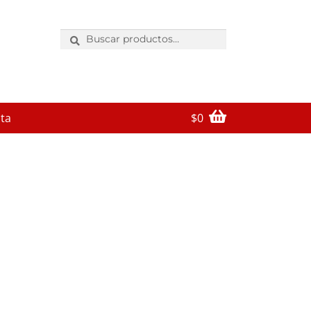
Buscar
por:
ta
$
0
 to buy
bolsos