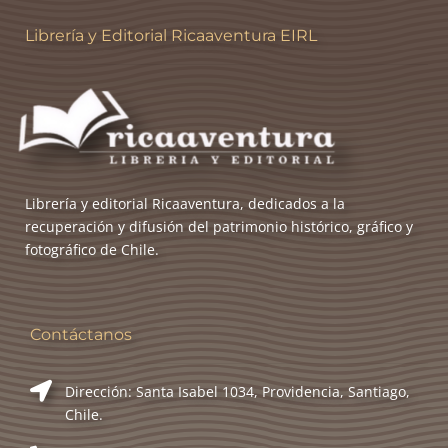
Cómo comprar
Librería y Editorial Ricaaventura EIRL
Contact us
Contacto
Home
Librería y editorial Ricaaventura, dedicados a la
How to buy
recuperación y difusión del patrimonio histórico, gráfico y
fotográfico de Chile.
Mi cuenta
My Account
Contáctanos
Nosotros
Dirección: Santa Isabel 1034, Providencia, Santiago,
Chile.
Points of sale